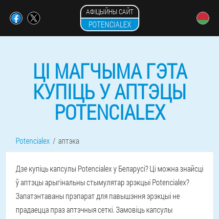
АФІЦЫЙНЫ САЙТ
POTENCIALEX
ЦІ МАГЧЫМА ГЭТА
КУПІЦЬ У АПТЭЦЫ
POTENCIALEX
Potencialex
аптэка
Дзе купіць капсулы Potencialex у Беларусі? Ці можна знайсці
ў аптэцы арыгінальны стымулятар эрэкцыі Potencialex?
Запатэнтаваны прэпарат для павышэння эрэкцыі не
прадаецца праз аптэчныя сеткі. Замовіць капсулы