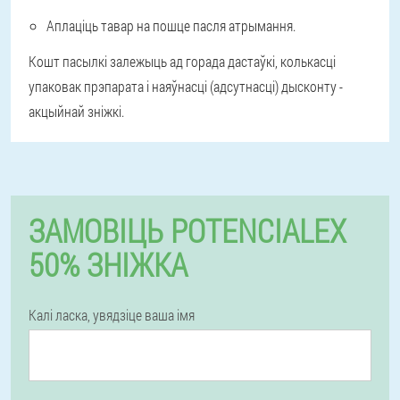
Аплаціць тавар на пошце пасля атрымання.
Кошт пасылкі залежыць ад горада дастаўкі, колькасці
упаковак прэпарата і наяўнасці (адсутнасці) дысконту -
акцыйнай зніжкі.
ЗАМОВІЦЬ POTENCIALEX
50% ЗНІЖКА
Калі ласка, увядзіце ваша імя