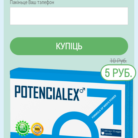
Пакіньце Ваш тэлефон
КУПІЦЬ
10 Руб.
5 РУБ.