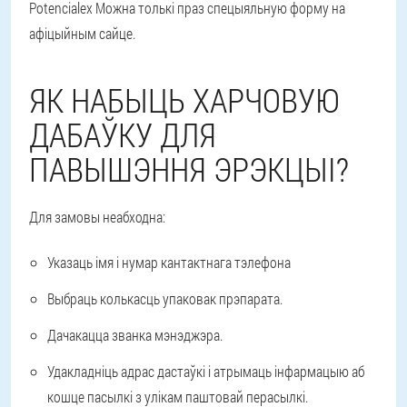
Potencialex Можна толькі праз спецыяльную форму на
афіцыйным сайце.
ЯК НАБЫЦЬ ХАРЧОВУЮ
ДАБАЎКУ ДЛЯ
ПАВЫШЭННЯ ЭРЭКЦЫІ?
Для замовы неабходна:
Указаць імя і нумар кантактнага тэлефона
Выбраць колькасць упаковак прэпарата.
Дачакацца званка мэнэджэра.
Удакладніць адрас дастаўкі і атрымаць інфармацыю аб
кошце пасылкі з улікам паштовай перасылкі.