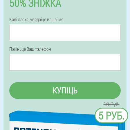
50% ЗНІЖКА
Калі ласка, увядзіце ваша імя
Пакіньце Ваш тэлефон
КУПІЦЬ
10 Руб.
5 РУБ.