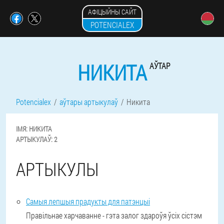
АФІЦЫЙНЫ САЙТ
POTENCIALEX
НИКИТА
АЎТАР
Potencialex
аўтары артыкулаў
Никита
ІМЯ:
НИКИТА
АРТЫКУЛАЎ:
2
АРТЫКУЛЫ
Самыя лепшыя прадукты для патэнцыі
Правільнае харчаванне - гэта залог здароўя ўсіх сістэм