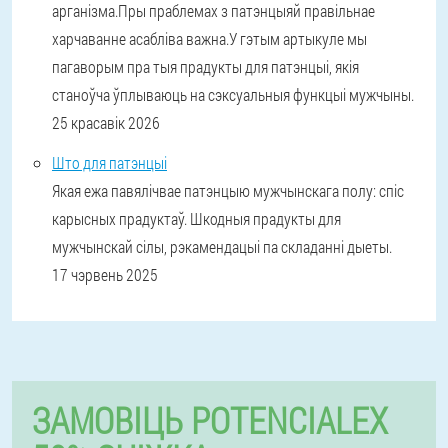
арганізма.Пры праблемах з патэнцыяй правільнае
харчаванне асабліва важна.У гэтым артыкуле мы
пагаворым пра тыя прадукты для патэнцыі, якія
станоўча ўплываюць на сэксуальныя функцыі мужчыны.
25 красавік 2026
Што для патэнцыі
Якая ежа павялічвае патэнцыю мужчынскага полу: спіс
карысных прадуктаў. Шкодныя прадукты для
мужчынскай сілы, рэкамендацыі па складанні дыеты.
17 чэрвень 2025
ЗАМОВІЦЬ POTENCIALEX