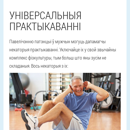
УНІВЕРСАЛЬНЫЯ
ПРАКТЫКАВАННІ
Павелічэнню патэнцыі ў мужчын могуць дапамагчы
некаторыя практыкаванні. Уключайце іх у свой звычайны
комплекс фізкультуры, тым больш што яны зусім не
складаныя. Вось некаторыя з іх: