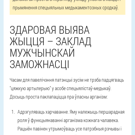
прымянення спецыяльных медыкаментозных сродкаў.
ЗДАРОВАЯ ВЫЯВА
ЖЫЦЦЯ – ЗАКЛАД
МУЖЧЫНСКАЙ
ЗАМОЖНАСЦІ
Часам для павелічэння патэнцыі зусім не трэба падцягваць
"цяжкую артылерыю" у асобе спецыялістаў-медыкаў.
Досыць проста паклапаціцца пра ўласны арганізм:
Адрэгуляваць харчаванне
. Яму належыць першарадная
роля ў функцыянаванні арганізма кожнага чалавека.
Рацыён павінен утрымоўваць усе патрэбныя рэчывы і