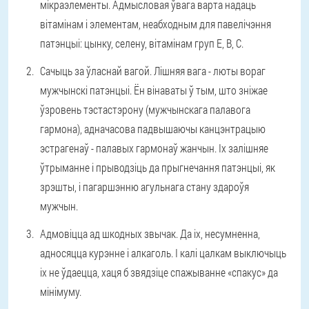
мікраэлементы. Адмысловая ўвага варта надаць
вітамінам і элементам, неабходным для павелічэння
патэнцыі: цынку, селену, вітамінам груп E, B, C.
Сачыць за ўласнай вагой
. Лішняя вага - люты вораг
мужчынскі патэнцыі. Ён вінаваты ў тым, што зніжае
ўзровень тэстастэрону (мужчынскага палавога
гармона), адначасова падвышаючы канцэнтрацыю
эстрагенаў - палавых гармонаў жанчын. Іх залішняе
ўтрыманне і прыводзіць да прыгнечання патэнцыі, як
зрэшты, і пагаршэнню агульнага стану здароўя
мужчын.
Адмовіцца ад шкодных звычак
. Да іх, несумненна,
адносяцца курэнне і алкаголь. І калі цалкам выключыць
іх не ўдаецца, хаця б звядзіце спажыванне «спакус» да
мінімуму.