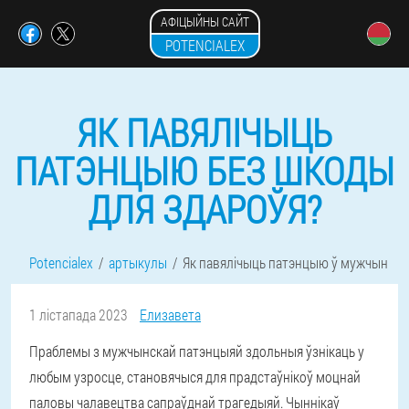
АФІЦЫЙНЫ САЙТ
POTENCIALEX
ЯК ПАВЯЛІЧЫЦЬ
ПАТЭНЦЫЮ БЕЗ ШКОДЫ
ДЛЯ ЗДАРОЎЯ?
Potencialex
артыкулы
Як павялічыць патэнцыю ў мужчын
1 лістапада 2023
Елизавета
Праблемы з мужчынскай патэнцыяй здольныя ўзнікаць у
любым узросце, становячыся для прадстаўнікоў моцнай
паловы чалавецтва сапраўднай трагедыяй. Чыннікаў