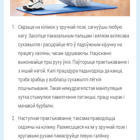
Сядзьце на кілімок у зручнай позе, сагнуўшы любую
нагу. Захопіце паказальным пальцам і вялікім ахілесава
сухажылле і расцірайце яго ў падоўжным кірунку на
працягу хвіліны, часам здушваючы. Націсканні
выконвайце пры руху ўніз. Паўторыце практыкаванне і
з іншай нагой. Калі працэдура падыходзіць да канца,
трэба зрабіць у вобласці сухажыллі лёгкія
пошчыпываніе. Такая немудрагелістая маніпуляцыя
хутка стымулюе павелічэнне патэнцыі, працу нырак і
мачавой бурбалкі.
Наступнае практыкаванне, таксама праводзіцца
седзячы на кілімку. Размесціцеся на ім у зручнай позе і
кругавымі рухамі памасіруйце левую галёнку