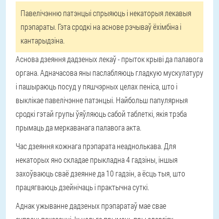
Павелічэнню патэнцыі спрыяюць і некаторыя лекавыя
прэпараты. Гэта сродкі на аснове рэчываў ёхімбіна і
кантарыдзіна.
Аснова дзеяння дадзеных лекаў - прыток крыві да палавога
органа. Адначасова яны паслабляюць гладкую мускулатуру
і пашыраюць посуд у пяшчэрных целах пеніса, што і
выклікае павелічэнне патэнцыі. Найбольш папулярныя
сродкі гэтай групы ўяўляюць сабой таблеткі, якія трэба
прымаць да меркаванага палавога акта.
Час дзеяння кожнага прэпарата неаднолькава. Для
некаторых яно складае прыкладна 4 гадзіны, іншыя
захоўваюць сваё дзеянне да 10 гадзін, а ёсць тыя, што
працягваюць дзейнічаць і практычна суткі.
Аднак ужыванне дадзеных прэпаратаў мае свае