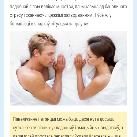
падобнай з'явы вялікае мноства, пачынальна ад банальнага
стрэсу і сканчаючы цяжкімі захворваннямі. І ўсё ж, у
большасці выпадкаў сітуацыя папраўная.
Павелічэнне патэнцыі можа быць дасягнута досыць
хутка, без вялізных укладанняў і эмацыйных выдаткаў, з
дапамогай простага перагляду ўкладу ўласнага жыцця і