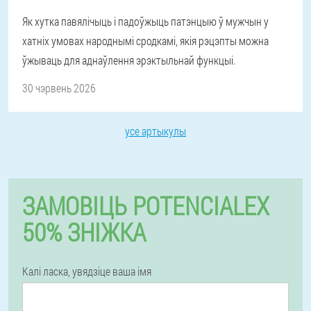
Як хутка павялічыць і падоўжыць патэнцыю ў мужчын у
хатніх умовах народнымі сродкамі, якія рэцэпты можна
ўжываць для аднаўлення эрэктыльнай функцыі.
30 чэрвень 2026
усе артыкулы
ЗАМОВІЦЬ POTENCIALEX
50% ЗНІЖКА
Калі ласка, увядзіце ваша імя