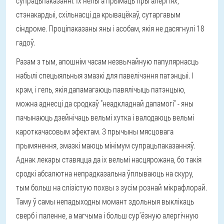
супрацьпаказанні. Іх нельга прымаць пры алергіях,
стэнакардыі, схільнасці да крывацёкаў, сутаргавым
сіндроме. Проціпаказаны яны і асобам, якія не дасягнулі 18
гадоў.
Разам з тым, апошнім часам незвычайную папулярнасць
набылі спецыяльныя змазкі для павелічэння патэнцыі. І
крэм, і гель, якія дапамагаюць павялічыць патэнцыю,
можна аднесці да сродкаў "неадкладнай дапамогі" - яны
пачынаюць дзейнічаць вельмі хутка і валодаюць вельмі
кароткачасовым эфектам. З прычыны мясцовага
прымянення, змазкі маюць мінімум супрацьпаказанняў.
Аднак лекары ставяцца да іх вельмі насцярожана, бо такія
сродкі абсалютна непрадказальна ўплываюць на скуру,
тым больш на слізістую похвы з зусім рознай мікрафлорай.
Таму ў самы непадыходны момант здольныя выклікаць
сверб і паленне, а магчыма і больш сур'ёзную алергічную