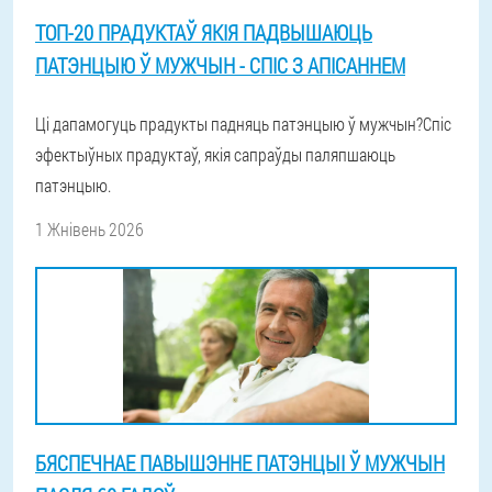
ТОП-20 ПРАДУКТАЎ ЯКІЯ ПАДВЫШАЮЦЬ
ПАТЭНЦЫЮ Ў МУЖЧЫН - СПІС З АПІСАННЕМ
Ці дапамогуць прадукты падняць патэнцыю ў мужчын?Спіс
эфектыўных прадуктаў, якія сапраўды паляпшаюць
патэнцыю.
1 Жнівень 2026
БЯСПЕЧНАЕ ПАВЫШЭННЕ ПАТЭНЦЫІ Ў МУЖЧЫН