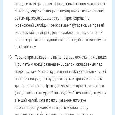
складзенымі далонямі. Парадак выканання масажу такі:
спачатку ўздзейнічаюць на перадпакой частка галёнкі,
затым прасоваюцца да ступні праз сярэдзіну
ікраножнай цягліцы. Тое ж самае паўтараюць з правай
ікраножнай цягліцай. Для паслаблення прадсталёвай
залозы дастаткова адной хвіліны падобнага масажу на
кожную нагу.
Трэцяе практыкаванне выконваюць лежачы на жываце.
Пры гэтым локці разведзены, далоні складзеныя пад
падбародкам. У пачатку дзеяння трэба хутка ўдыхнуць і
паспрабаваць дацягнуцца сагнутым правым каленам
да правага локця. Прыходзячы ў зыходнае становішча
(выцягваючы нагу), робяць выдых. Выконваюць паўтор
з іншай нагой. Гэта практыкаванне актывуе
кровазварот у малым тазе, стымулюе працу
мочавыводзячай сістэмы. І, канечне, дапамагае