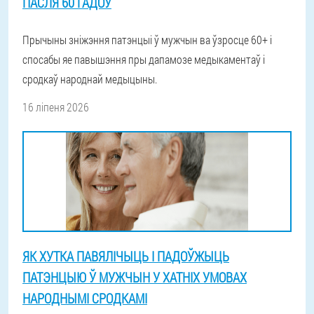
ПАСЛЯ 60 ГАДОЎ
Прычыны зніжэння патэнцыі ў мужчын ва ўзросце 60+ і
спосабы яе павышэння пры дапамозе медыкаментаў і
сродкаў народнай медыцыны.
16 ліпеня 2026
ЯК ХУТКА ПАВЯЛІЧЫЦЬ І ПАДОЎЖЫЦЬ
ПАТЭНЦЫЮ Ў МУЖЧЫН У ХАТНІХ УМОВАХ
НАРОДНЫМІ СРОДКАМІ