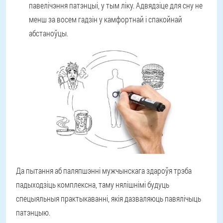
павелічэння патэнцыі, у тым ліку. Адвядзіце для сну не
менш за восем гадзін у камфортнай і спакойнай
абстаноўцы.
Да пытання аб паляпшэнні мужчынскага здароўя трэба
падыходзіць комплексна, таму нялішнімі будуць
спецыяльныя практыкаванні, якія дазваляюць павялічыць
патэнцыю.