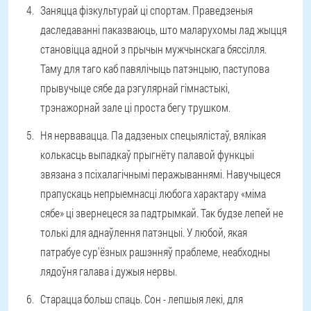
Заняцца фізкультурай ці спортам
. Праведзеныя
даследаванні паказваюць, што маларухомы лад жыцця
становіцца адной з прычын мужчынскага бяссілля.
Таму для таго каб павялічыць патэнцыю, паступова
прывучыце сябе да рэгулярнай гімнастыкі,
трэнажорнай зале ці проста бегу трушком.
Ня нервавацца
. Па дадзеных спецыялістаў, вялікая
колькасць выпадкаў прыгнёту палавой функцыі
звязана з псіхалагічнымі перажываннямі. Навучыцеся
прапускаць непрыемнасці любога характару «міма
сябе» ці звернецеся за падтрымкай. Так будзе лепей не
толькі для аднаўлення патэнцыі. У любой, якая
патрабуе сур'ёзных рашэнняў праблеме, неабходны
лядоўня галава і дужыя нервы.
Старацца больш спаць
. Сон - лепшыя лекі, для