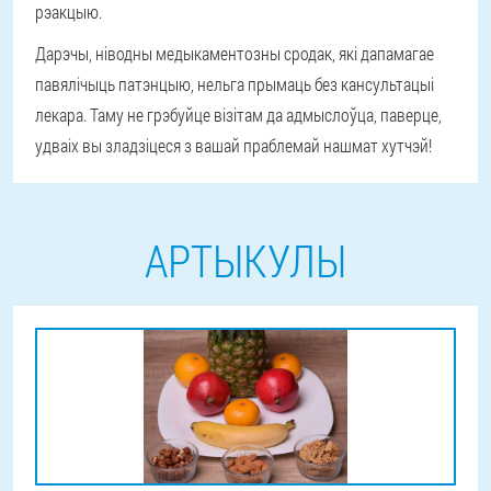
рэакцыю.
Дарэчы, ніводны медыкаментозны сродак, які дапамагае
павялічыць патэнцыю, нельга прымаць без кансультацыі
лекара. Таму не грэбуйце візітам да адмыслоўца, паверце,
удваіх вы зладзіцеся з вашай праблемай нашмат хутчэй!
АРТЫКУЛЫ