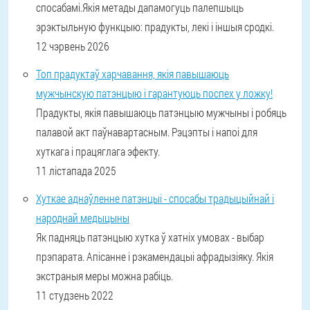
спосабамі.Якія метады дапамогуць палепшыць
эрэктыльную функцыю: прадукты, лекі і іншыя сродкі.
12 чэрвень 2026
Топ прадуктаў харчавання, якія павышаюць
мужчынскую патэнцыю і гарантуюць поспех у ложку!
Прадукты, якія павышаюць патэнцыю мужчыны і робяць
палавой акт паўнавартасным. Рэцэпты і напоі для
хуткага і працяглага эфекту.
11 лістапада 2025
Хуткае аднаўленне патэнцыі - спосабы традыцыйнай і
народнай медыцыны
Як падняць патэнцыю хутка ў хатніх умовах - выбар
прэпарата. Апісанне і рэкамендацыі афрадызіяку. Якія
экстраныя меры можна рабіць.
11 студзень 2022