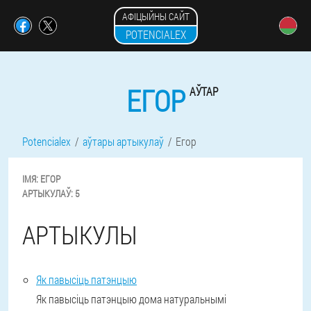
АФІЦЫЙНЫ САЙТ
POTENCIALEX
ЕГОР
АЎТАР
Potencialex
аўтары артыкулаў
Егор
ІМЯ:
ЕГОР
АРТЫКУЛАЎ:
5
АРТЫКУЛЫ
Як павысіць патэнцыю
Як павысіць патэнцыю дома натуральнымі