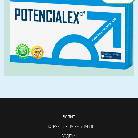
ВОПЫТ
ІНСТРУКЦЫЯ ПА ЎЖЫВАННІ
ВОДГУКІ