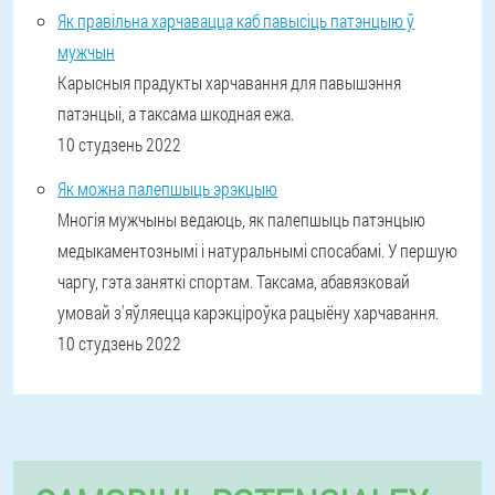
Як правільна харчавацца каб павысіць патэнцыю ў
мужчын
Карысныя прадукты харчавання для павышэння
патэнцыі, а таксама шкодная ежа.
10 студзень 2022
Як можна палепшыць эрэкцыю
Многія мужчыны ведаюць, як палепшыць патэнцыю
медыкаментознымі і натуральнымі спосабамі. У першую
чаргу, гэта заняткі спортам. Таксама, абавязковай
умовай з'яўляецца карэкціроўка рацыёну харчавання.
10 студзень 2022